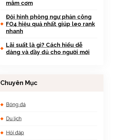
mâm cơm
Đội hình phòng ngự phản công
FO4 hiệu quả nhất giúp leo rank
nhanh
Lãi suất là gì? Cách hiểu dễ
dàng và đầy đủ cho người mới
Chuyên Mục
Bóng đá
Du lịch
Hỏi đáp