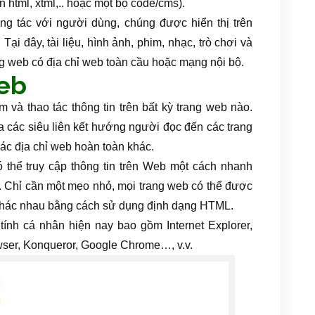
n html, xtml,.. hoặc một bộ code/cms).
ng tác với người dùng, chúng được hiển thị trên
ại đây, tài liệu, hình ảnh, phim, nhạc, trò chơi và
ang web có địa chỉ web toàn cầu hoặc mạng nội bộ.
web
à thao tác thông tin trên bất kỳ trang web nào.
a các siêu liên kết hướng người đọc đến các trang
các địa chỉ web hoàn toàn khác.
 thể truy cập thông tin trên Web một cách nhanh
t. Chỉ cần một mẹo nhỏ, mọi trang web có thể được
t khác nhau bằng cách sử dụng định dạng HTML.
tính cá nhân hiện nay bao gồm Internet Explorer,
owser, Konqueror, Google Chrome…, v.v.