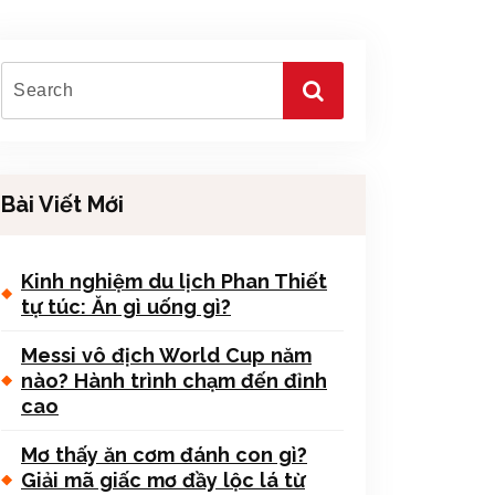
Bài Viết Mới
Kinh nghiệm du lịch Phan Thiết
tự túc: Ăn gì uống gì?
Messi vô địch World Cup năm
nào? Hành trình chạm đến đỉnh
cao
Mơ thấy ăn cơm đánh con gì?
Giải mã giấc mơ đầy lộc lá từ