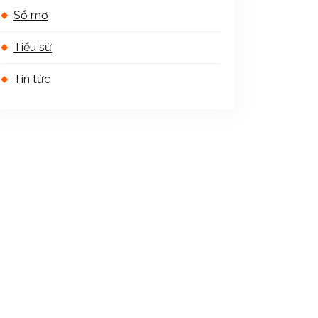
Sổ mơ
Tiểu sử
Tin tức