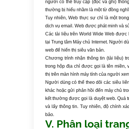
người có thể truy cập (đọc và ghi) thôn
thường bị hiểu nhầm là một từ đồng nghĩa
Tuy nhiên, Web thực sự chỉ là một tron
dịch vụ email. Web được phát minh và 
Các tài liệu trên World Wide Web được l
tại Trung tâm Máy chủ Internet. Người dù
web để hiển thị siêu văn bản.
Chương trình nhận thông tin (tài liệu) 
trong hộp địa chỉ được gọi là tên miền,
thị trên màn hình máy tính của người xem
Người dùng có thể theo dõi các siêu liên 
khác hoặc gửi phản hồi đến máy chủ tron
kết thường được gọi là duyệt web. Quá 
và lấy thông tin. Tuy nhiên, độ chính x
bảo.
V. Phân loại tra