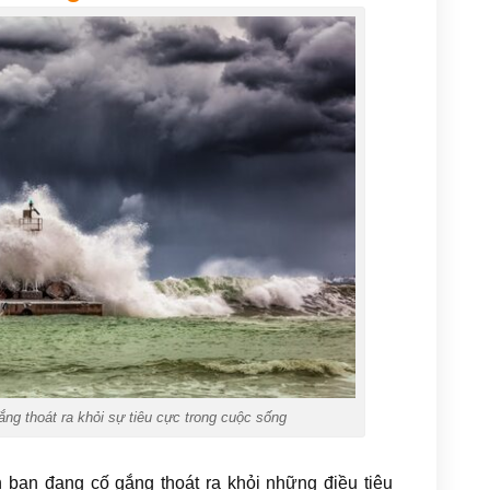
ng thoát ra khỏi sự tiêu cực trong cuộc sống
bạn đang cố gắng thoát ra khỏi những điều tiêu