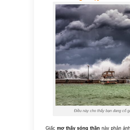
Điều này cho thấy bạn đang cố gắ
Giấc
mơ thấy sóng thần
này phản ánh 