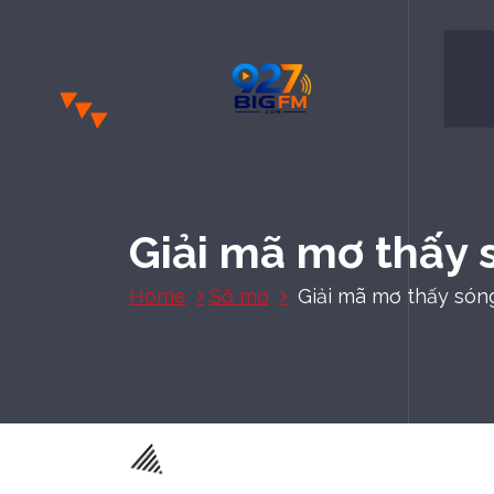
S
k
i
p
t
o
Website tổng hợp kiến thức chuẩn
c
o
n
Giải mã mơ thấy 
t
e
Home
Sổ mơ
Giải mã mơ thấy són
n
t