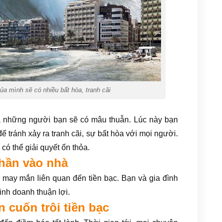
a mình sẽ có nhiều bất hòa, tranh cãi
và những người bạn sẽ có mâu thuẫn. Lúc này bạn
để tránh xảy ra tranh cãi, sự bất hòa với mọi người.
có thể giải quyết ổn thỏa.
hần vào nhà
may mắn liên quan đến tiền bạc. Bạn và gia đình
kinh doanh thuận lợi.
 cuốn trôi tiền bạc