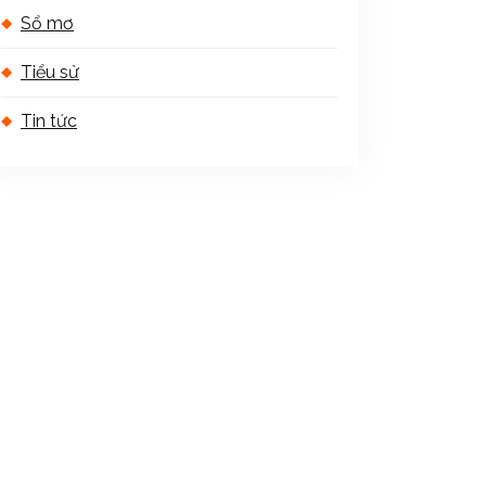
Sổ mơ
Tiểu sử
Tin tức