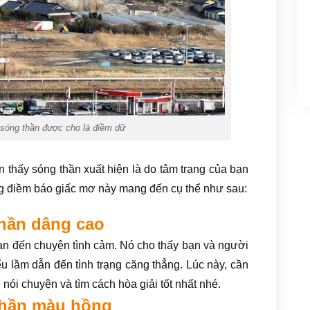
sóng thần được cho là điềm dữ
n thấy sóng thần xuất hiện là do tâm trạng của bạn
ng điềm báo giấc mơ này mang đến cụ thể như sau:
thần dâng cao
n đến chuyện tình cảm. Nó cho thấy bạn và người
u lầm dẫn đến tình trạng căng thẳng. Lúc này, cần
nói chuyện và tìm cách hòa giải tốt nhất nhé.
thần màu hồng