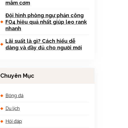
mâm cơm
Đội hình phòng ngự phản công
FO4 hiệu quả nhất giúp leo rank
nhanh
Lãi suất là gì? Cách hiểu dễ
dàng và đầy đủ cho người mới
Chuyên Mục
Bóng đá
Du lịch
Hỏi đáp