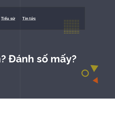
Tiểu sử
Tin tức
h? Đánh số mấy?