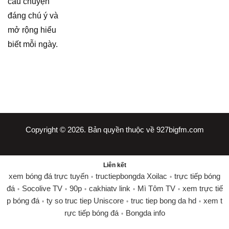
câu chuyện
đáng chú ý và
mở rộng hiểu
biết mỗi ngày.
Copyright © 2026. Bản quyền thuộc về 927bigfm.com
Liên kết
xem bóng đá trực tuyến
tructiepbongda Xoilac
trực tiếp bóng
•
•
đá
Socolive TV
90p
cakhiatv link
Mì Tôm TV
xem trực tiế
•
•
•
•
•
p bóng đá
ty so truc tiep Uniscore
truc tiep bong da hd
xem t
•
•
•
rực tiếp bóng đá
Bongda info
•