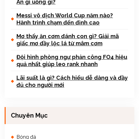
Ăn gì uống gì?
Messi vô địch World Cup năm nào?
Hành trình chạm đến đỉnh cao
Mơ thấy ăn cơm đánh con gì? Giải mã
giấc mơ đầy lộc lá từ mâm cơm
Đội hình phòng ngự phản công FO4 hiệu
quả nhất giúp leo rank nhanh
Lãi suất là gì? Cách hiểu dễ dàng và đầy
đủ cho người mới
Chuyên Mục
Bóng đá