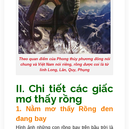
Theo quan điểm của Phong thủy phương đông nói
chung và Việt Nam nói riêng, rồng được coi là tứ
linh Long, Lân, Quy, Phụng
II. Chi tiết các giấc
mơ thấy rồng
1. Nằm mơ thấy Rồng đen
đang bay
Hình ảnh những con rồng bay trên bầu trời là