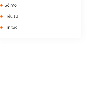
Sổ mơ
Tiểu sử
Tin tức