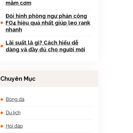
mâm cơm
Đội hình phòng ngự phản công
FO4 hiệu quả nhất giúp leo rank
nhanh
Lãi suất là gì? Cách hiểu dễ
dàng và đầy đủ cho người mới
Chuyên Mục
Bóng đá
Du lịch
Hỏi đáp