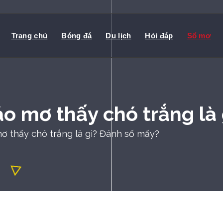
Trang chủ
Bóng đá
Du lịch
Hỏi đáp
Sổ mơ
áo mơ thấy chó trắng là
ơ thấy chó trắng là gì? Đánh số mấy?