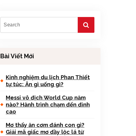
Bài Viết Mới
Kinh nghiệm du lịch Phan Thiết
tự túc: Ăn gì uống gì?
Messi vô địch World Cup năm
nào? Hành trình chạm đến đỉnh
cao
Mơ thấy ăn cơm đánh con gì?
Giải mã giấc mơ đầy lộc lá từ