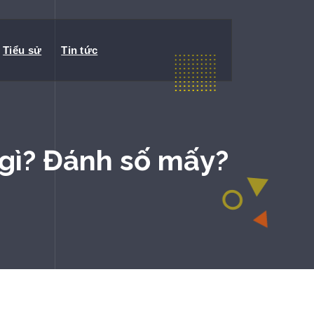
Tiểu sử
Tin tức
 gì? Đánh số mấy?