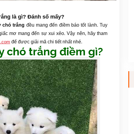
rắng là gì? Đánh số mấy?
 chó trắng
đều mang đến điềm báo tốt lành. Tuy
 giấc mơ mang đến sự xui xẻo. Vậy nên, hãy tham
để được giải mã chi tiết nhất nhé.
m.com
ấy chó trắng điềm gì?